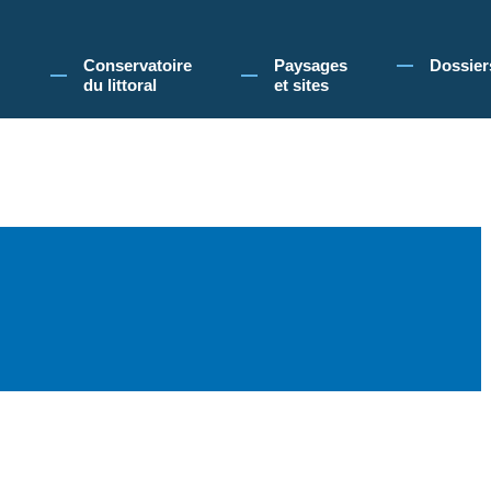
 Conservatoire du littoral, vous acceptez l'utilisation de cookies pour vous propose
Conservatoire
Paysages
Dossier
du littoral
et sites