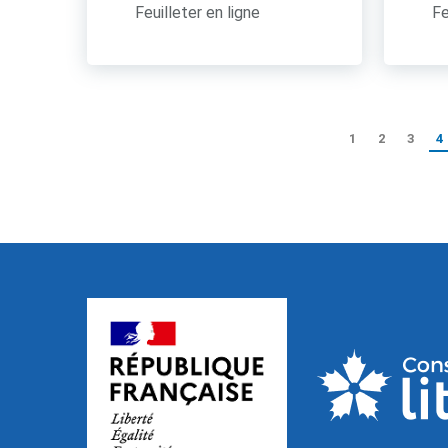
Feuilleter en ligne
Fe
1
2
3
4