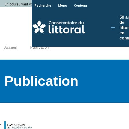
En poursuivant votre navigation sur le site du Conservatoire du littoral, vous a
Recherche
Menu
Contenu
50 a
de
litto
en
com
Accueil
Publication
Publication