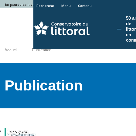
En poursuivant votre navigation sur le site du Conservatoire du littoral, vous a
Recherche
Menu
Contenu
50 a
de
litto
en
com
Accueil
Publication
Publication