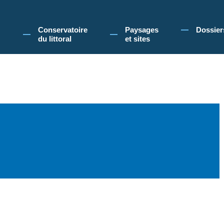
 Conservatoire du littoral, vous acceptez l'utilisation de cookies pour vous propose
Conservatoire
Paysages
Dossier
du littoral
et sites