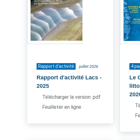
Rapport d'activité
4 p
juillet 2026
Rapport d'activité Lacs
-
Le 
2025
litt
202
Télécharger la version .pdf
Té
Feuilleter en ligne
Fe