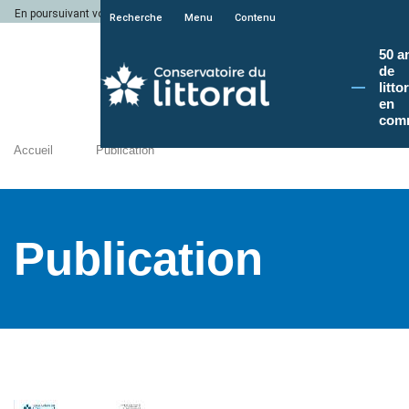
En poursuivant votre navigation sur le site du Conservatoire du littoral, vous a
Recherche
Menu
Contenu
50 a
de
litto
en
com
Accueil
Publication
Publication