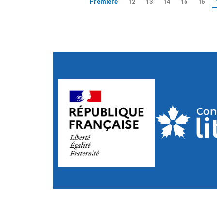
Première
12
13
14
15
16