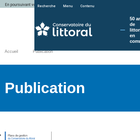
En poursuivant votre navigation sur le site du Conservatoire du littoral, vous a
Recherche
Menu
Contenu
50 a
de
litto
en
com
Accueil
Publication
Publication