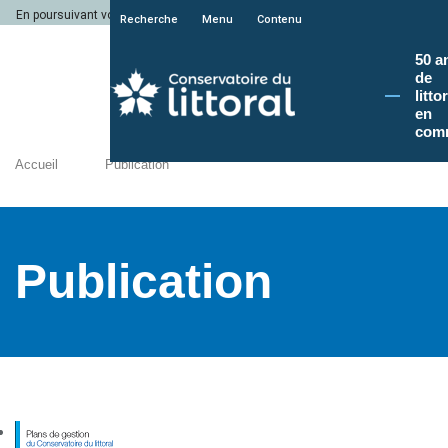
En poursuivant votre navigation sur le site du Conservatoire du littoral, vous a
Recherche
Menu
Contenu
50 a
de
litto
en
com
Accueil
Publication
Publication