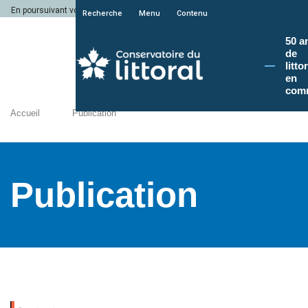
En poursuivant votre navigation sur le site du Conservatoire du littoral, vous a
Recherche
Menu
Contenu
50 a
de
litto
en
com
Accueil
Publication
Publication