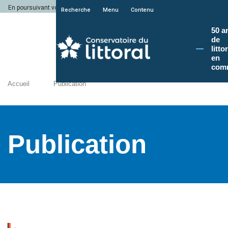
En poursuivant votre navigation sur le site du Conservatoire du littoral, vous a
Recherche
Menu
Contenu
50 a
de
litto
en
com
Accueil
Publication
Publication