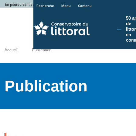
En poursuivant votre navigation sur le site du Conservatoire du littoral, vous a
Recherche
Menu
Contenu
50 a
de
litto
en
com
Accueil
Publication
Publication