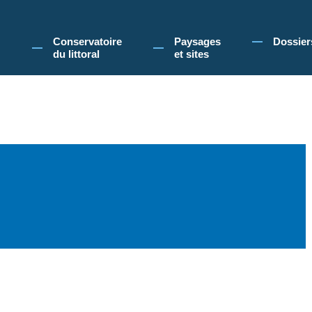
 Conservatoire du littoral, vous acceptez l'utilisation de cookies pour vous propose
Conservatoire
Paysages
Dossier
du littoral
et sites