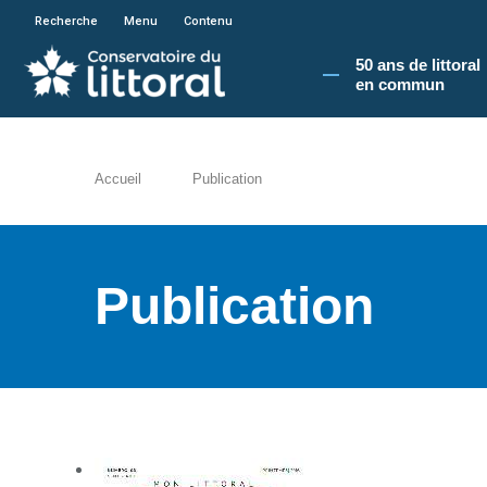
En poursuivant votre navigation sur le site du
Recherche
Menu
Contenu
50 ans de littoral
en commun​
Accueil
Publication
Publication