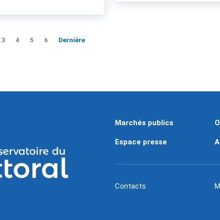
3
4
5
6
Dernière
Marchés publics
O
Espace presse
A
Contacts
M