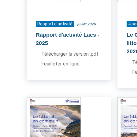
Rapport d'activité
4 p
juillet 2026
Rapport d'activité Lacs
-
Le 
2025
litt
202
Télécharger la version .pdf
Té
Feuilleter en ligne
Fe