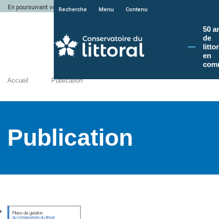
En poursuivant votre navigation sur le site du Conservatoire du littoral, vous a
Recherche
Menu
Contenu
50 a
de
litto
en
com
Accueil
Publication
Publication