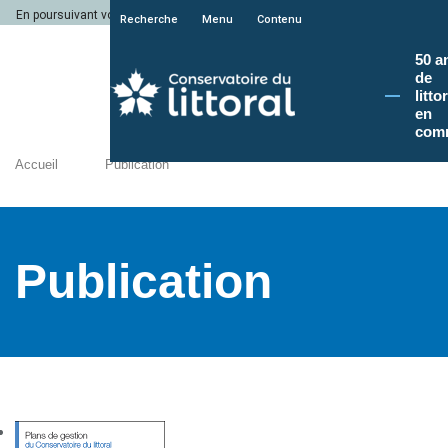
En poursuivant votre navigation sur le site du Conservatoire du littoral, vous a
Recherche
Menu
Contenu
50 a
de
litto
en
com
Accueil
Publication
Publication