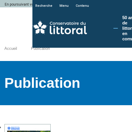
En poursuivant votre navigation sur le site du Conservatoire du littoral, vous a
Recherche
Menu
Contenu
50 a
de
litto
en
com
Accueil
Publication
Publication