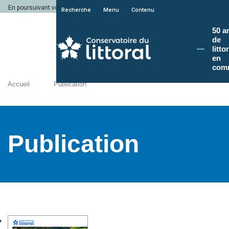
En poursuivant votre navigation sur le site du Conservatoire du littoral, vous a
Recherche
Menu
Contenu
50 a
de
litto
en
com
Accueil
Publication
Publication