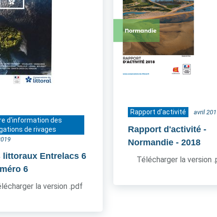
Rapport d'activité
avril 20
re d'information des
Rapport d'activité -
gations de rivages
2019
Normandie
- 2018
 littoraux Entrelacs 6
Télécharger la version 
uméro 6
lécharger la version .pdf