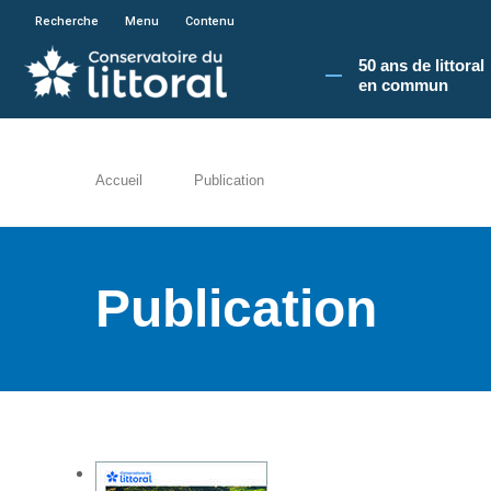
En poursuivant votre navigation sur le site du
Recherche
Menu
Contenu
50 ans de littoral
en commun​
Accueil
Publication
Publication