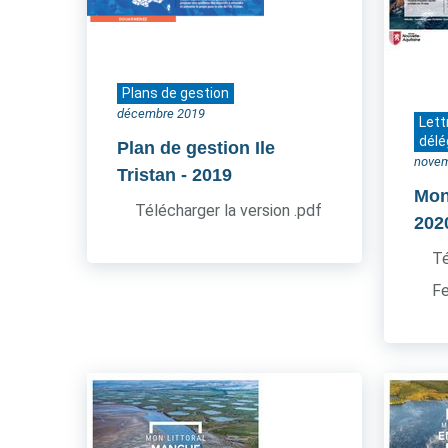
Plans de gestion
décembre 2019
Lett
délé
Plan de gestion Ile
novem
Tristan
- 2019
Mon 
Télécharger la version .pdf
202
Té
Fe