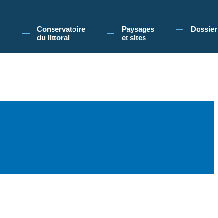
 Conservatoire du littoral, vous acceptez l'utilisation de cookies pour vous propose
Conservatoire
Paysages
Dossier
du littoral
et sites