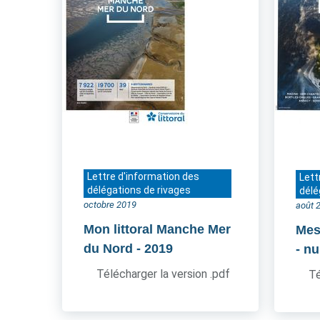
Lettre d'information des
Lett
délégations de rivages
délé
octobre 2019
août 
Mon littoral Manche Mer
Mes
du Nord
- 2019
- n
Télécharger la version .pdf
Té