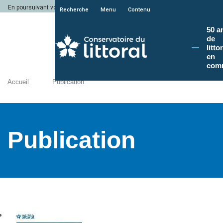
En poursuivant votre navigation sur le site du Conservatoire du littoral, vous a
Recherche
Menu
Contenu
50 a
de
litto
en
com
Accueil
Publication
Publication