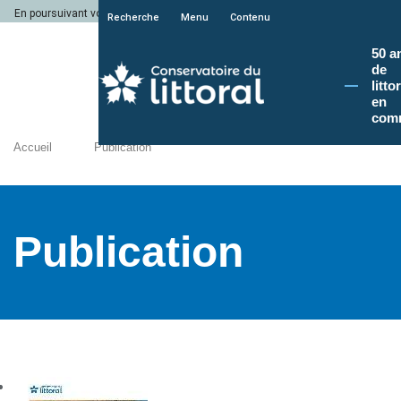
En poursuivant votre navigation sur le site du Conservatoire du littoral, vous a
Recherche
Menu
Contenu
50 a
de
litto
en
com
Accueil
Publication
Publication