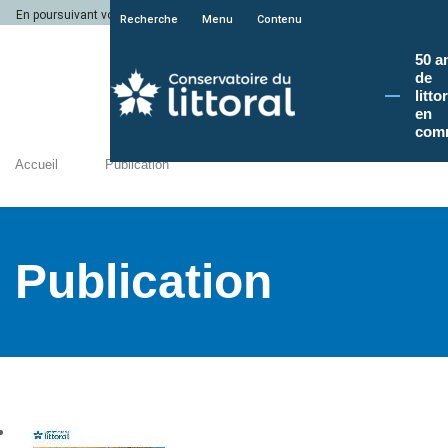
En poursuivant votre navigation sur le site du Conservatoire du littoral, vous a
Recherche
Menu
Contenu
50 a
de
litto
en
com
Accueil
Publication
Publication