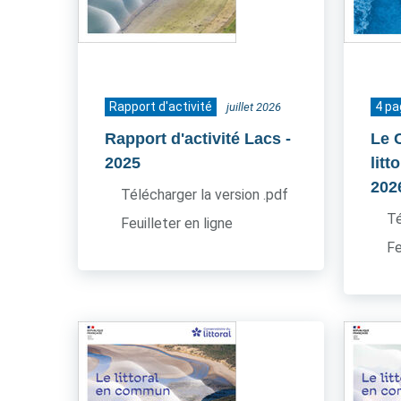
Rapport d'activité
4 p
juillet 2026
Rapport d'activité Lacs
-
Le 
2025
litt
202
Télécharger la version .pdf
Té
Feuilleter en ligne
Fe