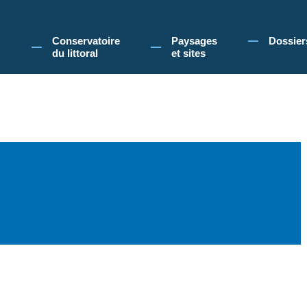
 Conservatoire du littoral, vous acceptez l'utilisation de cookies pour vous propose
Conservatoire
Paysages
Dossier
du littoral
et sites