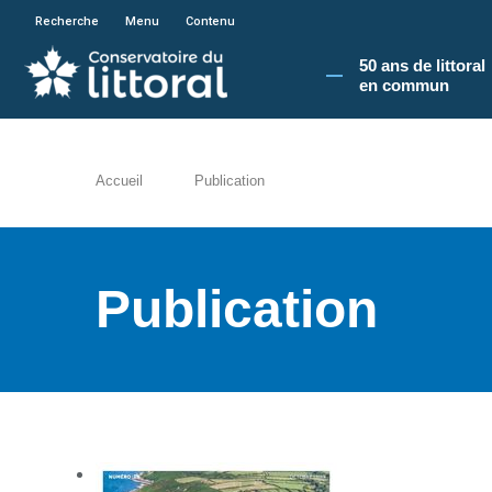
En poursuivant votre navigation sur le site du
Recherche
Menu
Contenu
50 ans de littoral
en commun​
Accueil
Publication
Publication