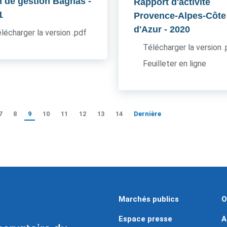
n de gestion Bagnas
-
Rapport d'activité
1
Provence-Alpes-Côte
d'Azur
- 2020
lécharger la version .pdf
Télécharger la version 
Feuilleter en ligne
7
8
9
10
11
12
13
14
Dernière
Marchés publics
O
Espace presse
A