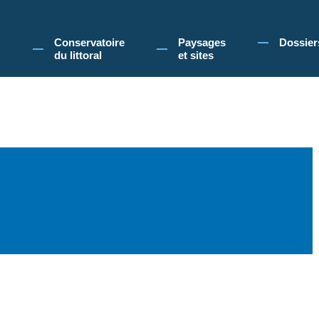
 Conservatoire du littoral, vous acceptez l'utilisation de cookies pour vous propose
Conservatoire
Paysages
Dossier
du littoral
et sites