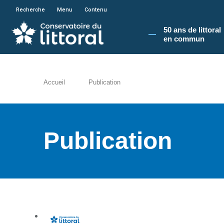
En poursuivant votre navigation sur le site du
Recherche
Menu
Contenu
50 ans de littoral
en commun​
Accueil
Publication
Publication