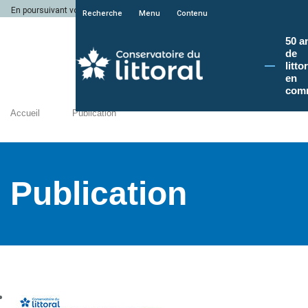
En poursuivant votre navigation sur le site du Conservatoire du littoral, vous a
Recherche
Menu
Contenu
50 a
de
litto
en
com
Accueil
Publication
Publication