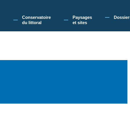
 Conservatoire du littoral, vous acceptez l'utilisation de cookies pour vous propose
Conservatoire
Paysages
Dossier
du littoral
et sites