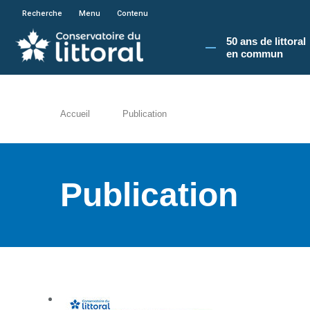
En poursuivant votre navigation sur le site du
Recherche
Menu
Contenu
50 ans de littoral
en commun​
Accueil
Publication
Publication