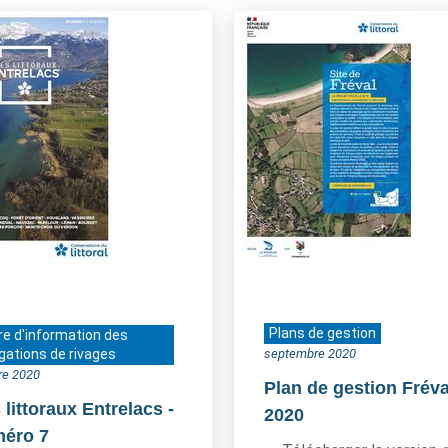
Plans de gestion
re d'information des
gations de rivages
septembre 2020
re 2020
Plan de gestion Fréva
 littoraux Entrelacs
-
2020
éro 7