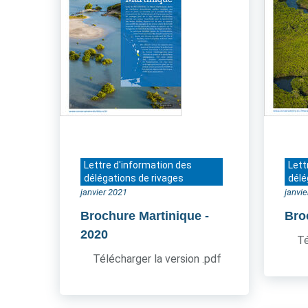
Lettre d'information des
Lett
délégations de rivages
délé
janvier 2021
janvi
Brochure Martinique
-
Bro
2020
Té
Télécharger la version .pdf