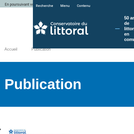
En poursuivant votre navigation sur le site du Conservatoire du littoral, vous a
Recherche
Menu
Contenu
50 a
de
litto
en
com
Accueil
Publication
Publication