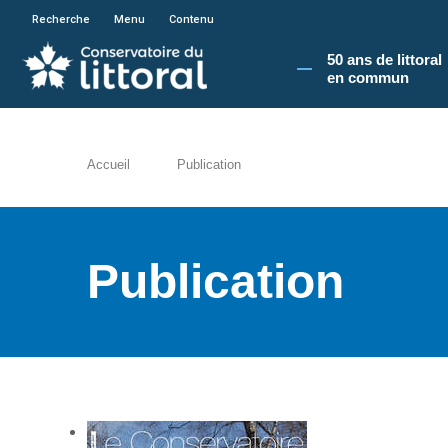
En poursuivant votre navigation sur le site du
Recherche
Menu
Contenu
50 ans de littoral
en commun​
Accueil
Publication
Publication