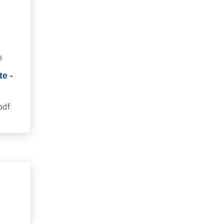
6
te
-
.pdf