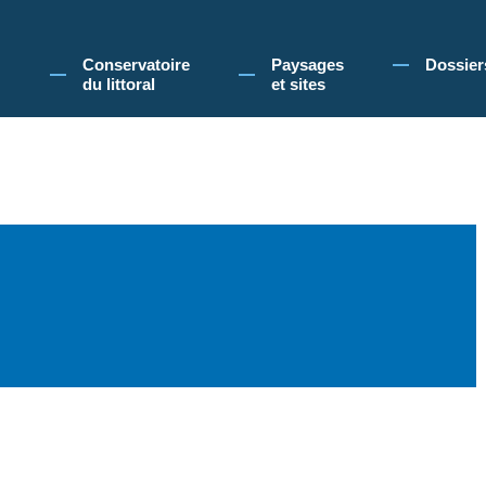
 Conservatoire du littoral, vous acceptez l'utilisation de cookies pour vous propose
Conservatoire
Paysages
Dossier
du littoral
et sites