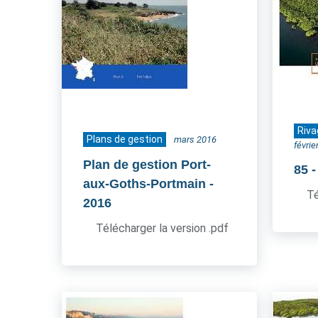
Riva
Plans de gestion
mars 2016
févrie
Plan de gestion Port-
85
aux-Goths-Portmain
-
Té
2016
Télécharger la version .pdf