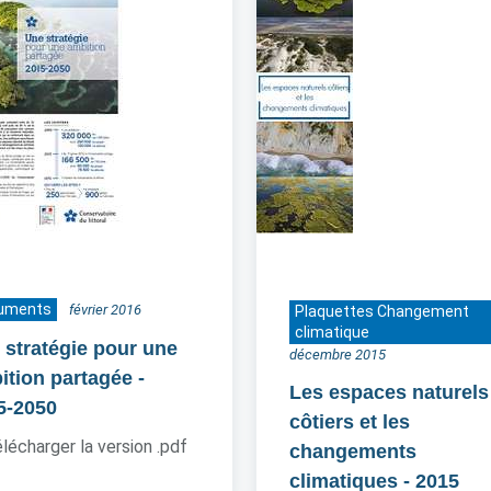
uments
février 2016
Plaquettes Changement
climatique
 stratégie pour une
décembre 2015
ition partagée
-
Les espaces naturels
5-2050
côtiers et les
lécharger la version .pdf
changements
climatiques
- 2015