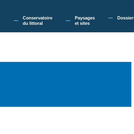
 Conservatoire du littoral, vous acceptez l'utilisation de cookies pour vous propose
Conservatoire
Paysages
Dossier
du littoral
et sites