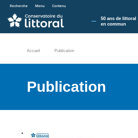
En poursuivant votre navigation sur le site du
Recherche
Menu
Contenu
50 ans de littoral
en commun​
Accueil
Publication
Publication