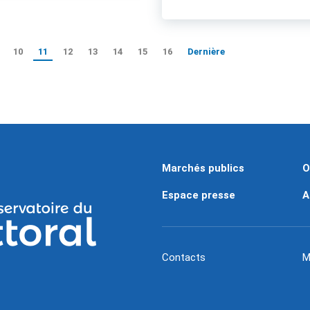
10
11
12
13
14
15
16
Dernière
Marchés publics
O
Espace presse
A
Contacts
M