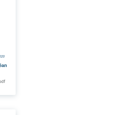
2020
céan
.pdf