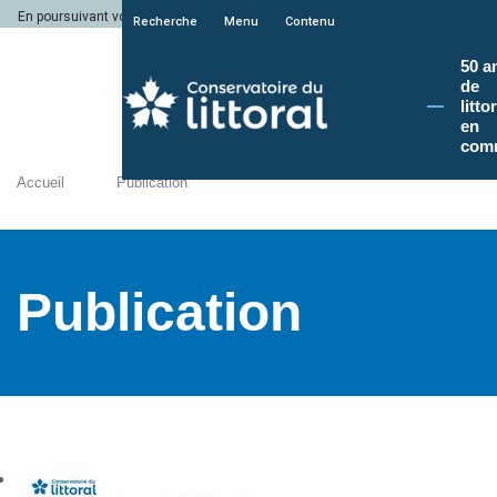
En poursuivant votre navigation sur le site du Conservatoire du littoral, vous a
Recherche
Menu
Contenu
50 a
de
litto
en
com
Accueil
Publication
Publication