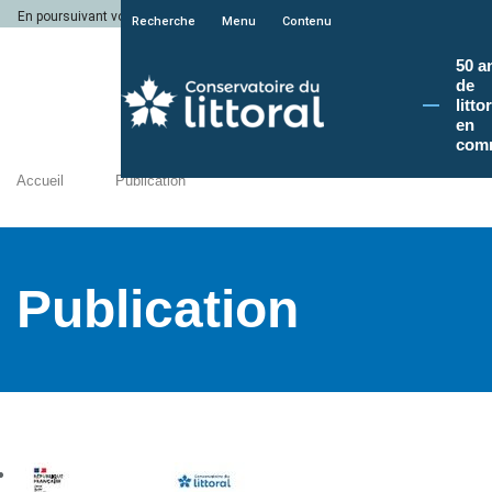
En poursuivant votre navigation sur le site du Conservatoire du littoral, vous a
Recherche
Menu
Contenu
50 a
de
litto
en
com
Accueil
Publication
Publication