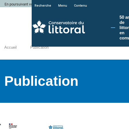
En poursuivant votre navigation sur le site du Conservatoire du littoral, vous a
Recherche
Menu
Contenu
50 a
de
litto
en
com
Accueil
Publication
Publication