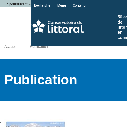
En poursuivant votre navigation sur le site du Conservatoire du littoral, vous a
Recherche
Menu
Contenu
50 a
de
litto
en
com
Accueil
Publication
Publication