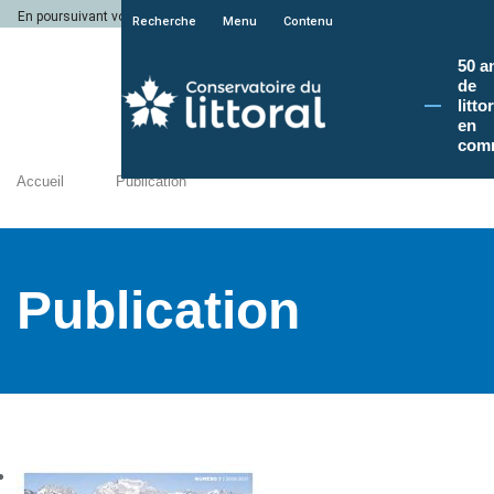
En poursuivant votre navigation sur le site du Conservatoire du littoral, vous a
Recherche
Menu
Contenu
50 a
de
litto
en
com
Accueil
Publication
Publication