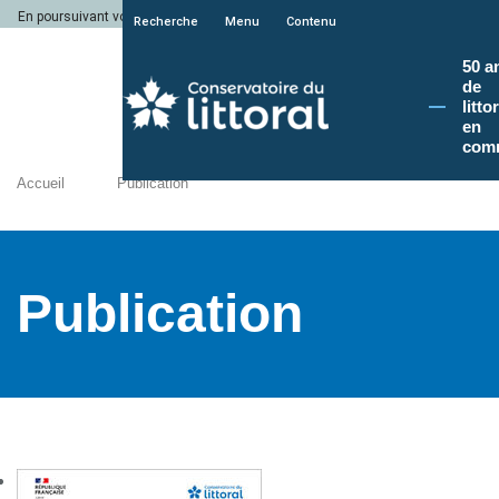
En poursuivant votre navigation sur le site du Conservatoire du littoral, vous a
Recherche
Menu
Contenu
50 a
de
litto
en
com
Accueil
Publication
Publication