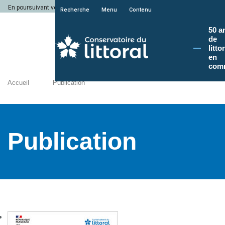
En poursuivant votre navigation sur le site du Conservatoire du littoral, vous a
Recherche
Menu
Contenu
50 a
de
litto
en
com
Accueil
Publication
Publication