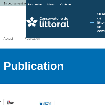
En poursuivant votre navigation sur le site du Conservatoire du littoral, vous a
Recherche
Menu
Contenu
50 a
de
litto
en
com
Accueil
Publication
Publication