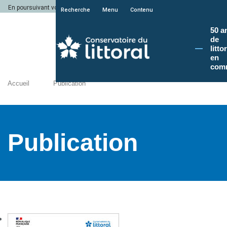
En poursuivant votre navigation sur le site du Conservatoire du littoral, vous a
Recherche
Menu
Contenu
50 a
de
litto
en
com
Accueil
Publication
Publication