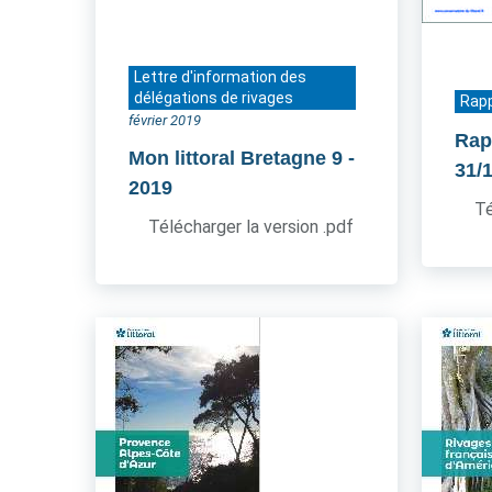
Lettre d'information des
délégations de rivages
Rapp
février 2019
Rap
Mon littoral Bretagne 9
-
31/
2019
Té
Télécharger la version .pdf