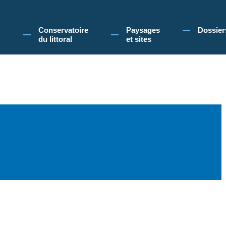
 Conservatoire du littoral, vous acceptez l'utilisation de cookies pour vous propose
Conservatoire
Paysages
Dossier
du littoral
et sites