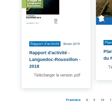
Plan
Rapport d'activité
février 2019
Pla
Rapport d'activité -
du 
Languedoc-Roussillon
-
2018
Té
Télécharger la version .pdf
Première
8
9
10
1