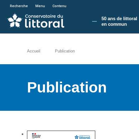
En poursuivant votre navigation sur le site du
Recherche
Menu
Contenu
50 ans de littoral
en commun​
Accueil
Publication
Publication