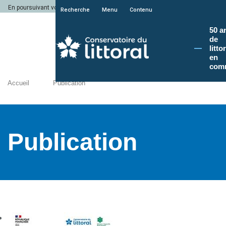
En poursuivant votre navigation sur le site du Conservatoire du littoral, vous a
Recherche
Menu
Contenu
50 a
de
litto
en
com
Accueil
Publication
Publication