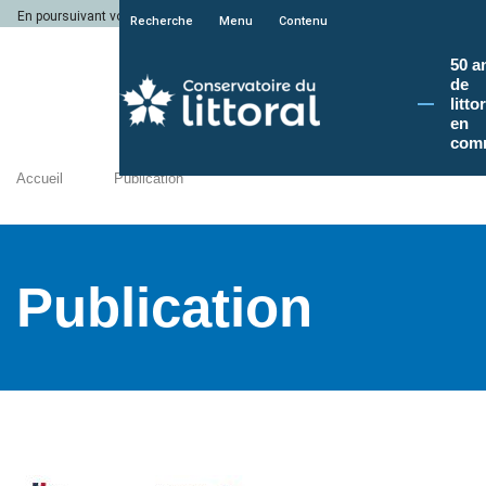
En poursuivant votre navigation sur le site du Conservatoire du littoral, vous a
Recherche
Menu
Contenu
50 a
de
litto
en
com
Accueil
Publication
Publication