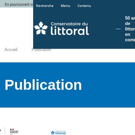
En poursuivant votre navigation sur le site du Conservatoire du littoral, vous a
Recherche
Menu
Contenu
50 a
de
litto
en
com
Accueil
Publication
Publication