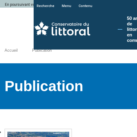
En poursuivant votre navigation sur le site du Conservatoire du littoral, vous a
Recherche
Menu
Contenu
50 a
de
litto
en
com
Accueil
Publication
Publication