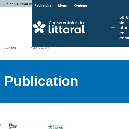
En poursuivant votre navigation sur le site du Conservatoire du littoral, vous a
Recherche
Menu
Contenu
50 a
de
litto
en
com
Accueil
Publication
Publication