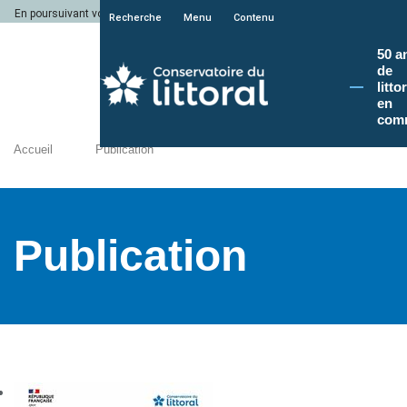
En poursuivant votre navigation sur le site du Conservatoire du littoral, vous a
Recherche
Menu
Contenu
50 a
de
litto
en
com
Accueil
Publication
Publication