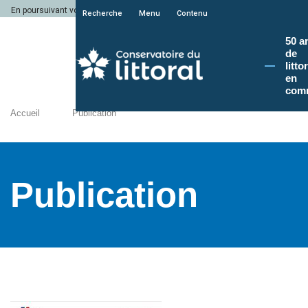
En poursuivant votre navigation sur le site du Conservatoire du littoral, vous a
Recherche
Menu
Contenu
50 a
de
litto
en
com
Accueil
Publication
Publication