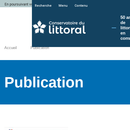
En poursuivant votre navigation sur le site du Conservatoire du littoral, vous a
Recherche
Menu
Contenu
50 a
de
litto
en
com
Accueil
Publication
Publication