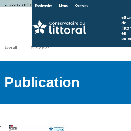
En poursuivant votre navigation sur le site du Conservatoire du littoral, vous a
Recherche
Menu
Contenu
50 a
de
litto
en
com
Accueil
Publication
Publication