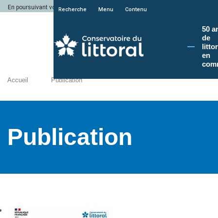
En poursuivant votre navigation sur le site du Conservatoire du littoral, vous a
Recherche
Menu
Contenu
50 a
de
litto
en
com
Accueil
Publication
Publication