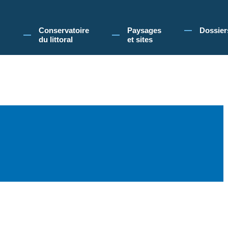
 Conservatoire du littoral, vous acceptez l'utilisation de cookies pour vous propose
Conservatoire
Paysages
Dossier
du littoral
et sites