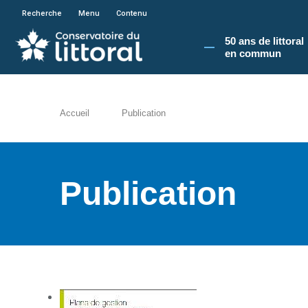
En poursuivant votre navigation sur le site du
Recherche
Menu
Contenu
50 ans de littoral
en commun​
Accueil
Publication
Publication