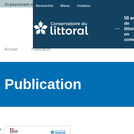
En poursuivant votre navigation sur le site du Conservatoire du littoral, vous a
Recherche
Menu
Contenu
50 a
de
litto
en
com
Accueil
Publication
Publication