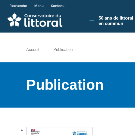
En poursuivant votre navigation sur le site du
Recherche
Menu
Contenu
50 ans de littoral
en commun​
Accueil
Publication
Publication