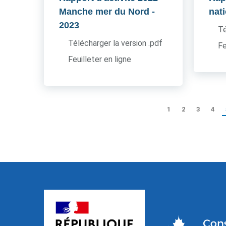
Manche mer du Nord
-
nat
2023
Té
Télécharger la version .pdf
Fe
Feuilleter en ligne
1
2
3
4