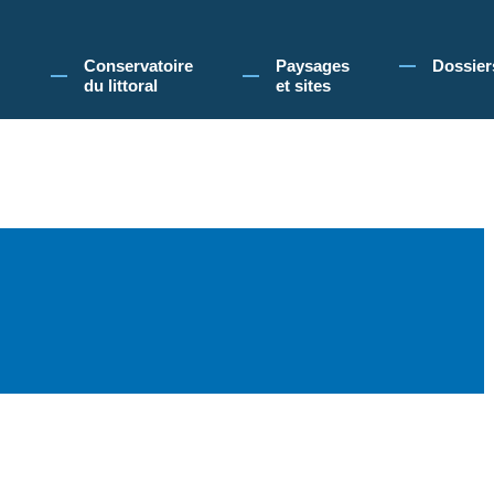
 Conservatoire du littoral, vous acceptez l'utilisation de cookies pour vous propose
Conservatoire
Paysages
Dossier
du littoral
et sites